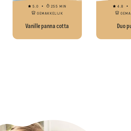
5.0
255 MIN
4.8
GEMAKKELIJK
GEMA
Vanille panna cotta
Duo p