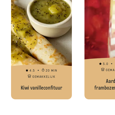
5.0
GEMA
4.5
20 MIN
GEMAKKELIJK
Aard
Kiwi vanilleconfituur
frambozen