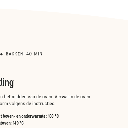
40
MIN
BAKKEN
:
ding
 in het midden van de oven. Verwarm de oven
vorm volgens de instructies.
t boven- en onderwarmte
:
160 °C
htoven
:
140 °C