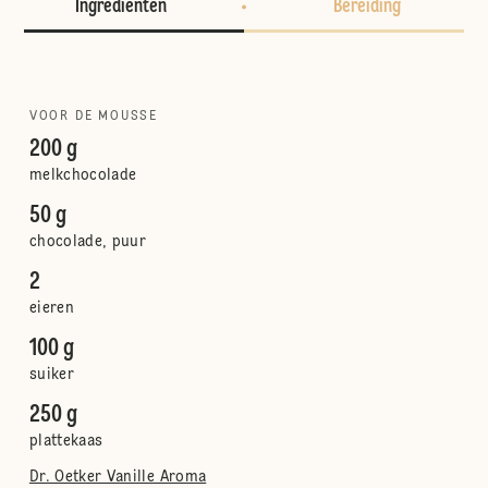
Ingrediënten
Bereiding
VOOR DE MOUSSE
200 g
melkchocolade
50 g
chocolade, puur
2
eieren
100 g
suiker
250 g
plattekaas
Dr. Oetker Vanille Aroma