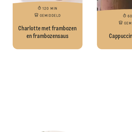
120 MIN
GEMIDDELD
6
GEM
Charlotte met frambozen
en frambozensaus
Cappuccin