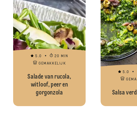
5.0
20 MIN
GEMAKKELIJK
5.0
Salade van rucola,
GEMA
witloof, peer en
gorgonzola
Salsa verd