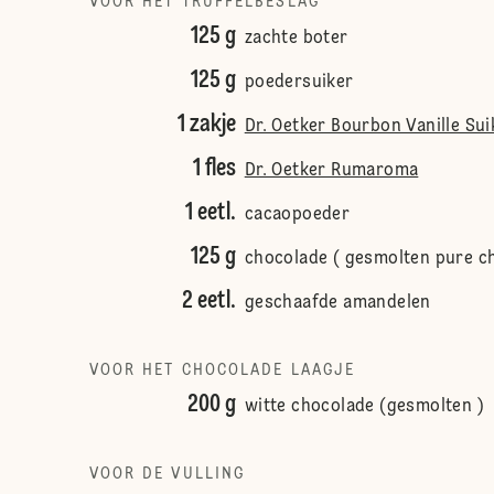
VOOR HET TRUFFELBESLAG
125 g
zachte boter
125 g
poedersuiker
1 zakje
Dr. Oetker Bourbon Vanille Sui
1 fles
Dr. Oetker Rumaroma
1 eetl.
cacaopoeder
125 g
chocolade ( gesmolten pure c
2 eetl.
geschaafde amandelen
VOOR HET CHOCOLADE LAAGJE
200 g
witte chocolade (gesmolten )
VOOR DE VULLING