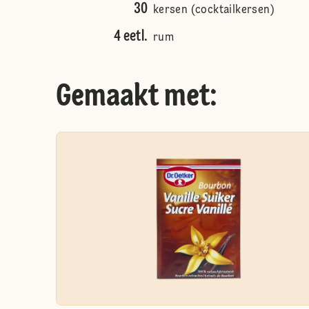
30
kersen (cocktailkersen)
4 eetl.
rum
Gemaakt met: