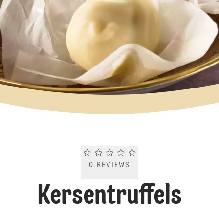
Current rating 0.0. Click to rate.
0
REVIEWS
Kersentruffels