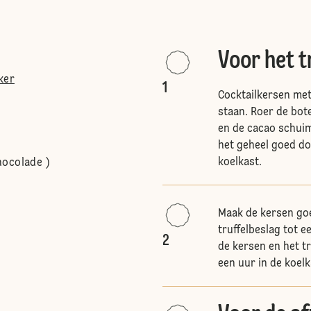
Voor het t
ker
1
Cocktailkersen me
staan. Roer de bot
en de cacao schuim
het geheel goed doo
koelkast.
hocolade )
Maak de kersen go
truffelbeslag tot e
2
de kersen en het tr
een uur in de koelk