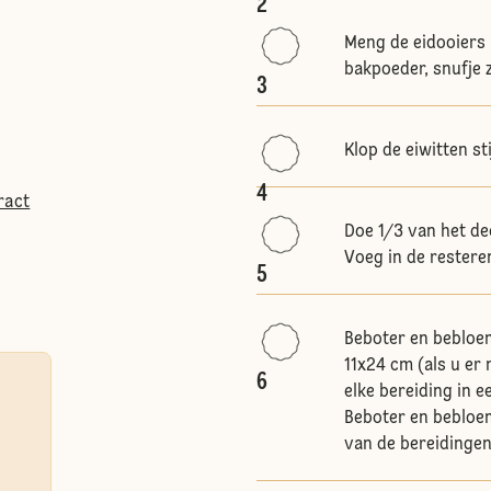
2
Meng de eidooiers 
bakpoeder, snufje z
3
Klop de eiwitten st
4
ract
Doe 1/3 van het de
Voeg in de restere
5
Beboter en bebloe
11x24 cm (als u er 
6
elke bereiding in 
Beboter en bebloem
van de bereidingen