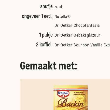
snufje
zout
ongeveer 1 eetl.
Nutella®
Dr. Oetker Chocofantasie
1 pakje
Dr. Oetker Gebaksglazuur
2 koffiel.
Dr. Oetker Bourbon Vanille Ext
Gemaakt met: