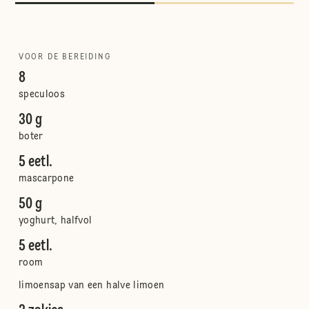
VOOR DE BEREIDING
8
speculoos
30 g
boter
5 eetl.
mascarpone
50 g
yoghurt, halfvol
5 eetl.
room
limoensap van een halve limoen