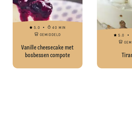
5.0
40 MIN
GEMIDDELD
5.0
GEM
Vanille cheesecake met
bosbessen compote
Tira