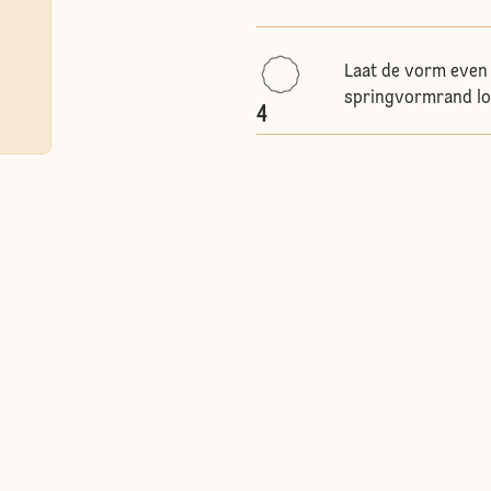
Laat de vorm even 
springvormrand los
4