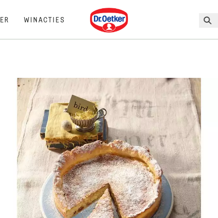
Dr. Oetker
ER
WINACTIES
I