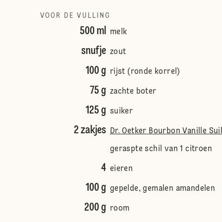
VOOR DE VULLING
500 ml
melk
snufje
zout
100 g
rijst (ronde korrel)
75 g
zachte boter
125 g
suiker
2 zakjes
Dr. Oetker Bourbon Vanille Sui
geraspte schil van 1 citroen
4
eieren
100 g
gepelde, gemalen amandelen
200 g
room