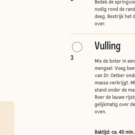
Bedek de springvor
nodig rond de rand 
deeg. Bestrijk het 
over.
Vulling
3
Mix de boter in ee
mengsel. Voeg beetj
van Dr. Oetker ond
massa verkrijgt. M
stand onder de ma
Roer de lauwe rijs
gelijkmatig over d
oven.
Baktijd: ca. 45 min.