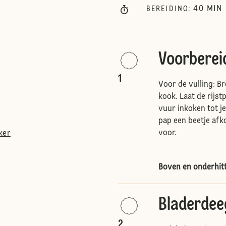
40
MIN
BEREIDING
:
Voorberei
1
Voor de vulling: Br
kook. Laat de rijs
vuur inkoken tot je
pap een beetje afk
voor.
ker
Boven en onderhitt
Bladerdee
2