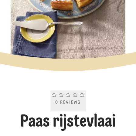
Current rating 0.0. Click to rate.
0
REVIEWS
Paas rijstevlaai