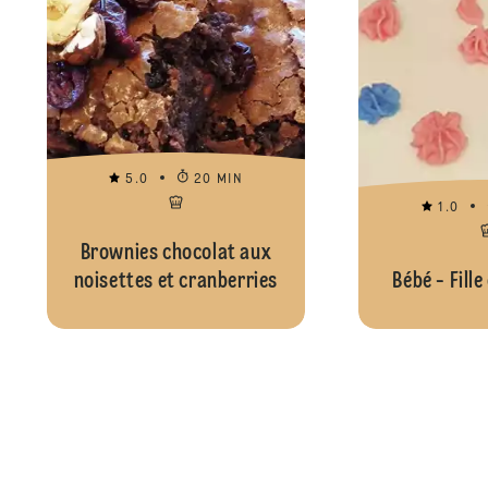
5.0
20 MIN
1.0
Brownies chocolat aux
noisettes et cranberries
Bébé - Fill