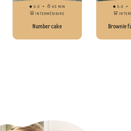
5.0
45 MIN
5.0
INTERMÉDIAIRE
INTER
Number cake
Brownie f