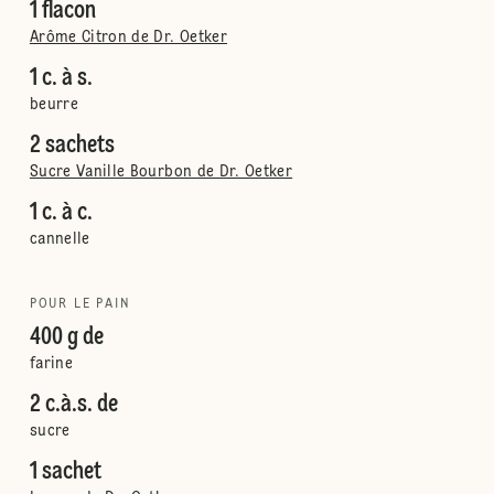
1 flacon
Arôme Citron de Dr. Oetker
1 c. à s.
beurre
2 sachets
Sucre Vanille Bourbon de Dr. Oetker
1 c. à c.
cannelle
POUR LE PAIN
400 g de
farine
2 c.à.s. de
sucre
1 sachet