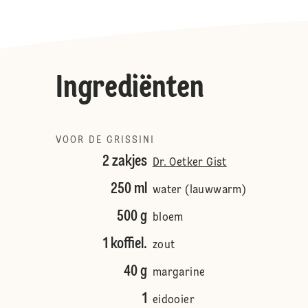
Ingrediënten
VOOR DE GRISSINI
2 zakjes
Dr. Oetker Gist
250 ml
water (lauwwarm)
500 g
bloem
1 koffiel.
zout
40 g
margarine
1
eidooier