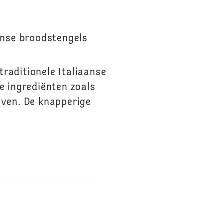
N
aanse broodstengels
traditionele Italiaanse
le ingrediënten zoals
 oven. De knapperige