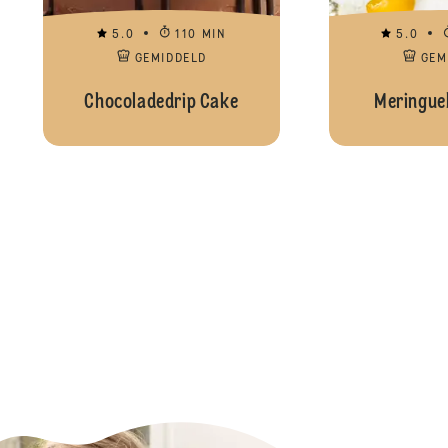
5.0
110 MIN
5.0
GEMIDDELD
GEM
Chocoladedrip Cake
Meringue