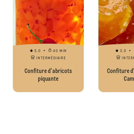
5.0
40 MIN
3.0
INTERMÉDIAIRE
INTER
Confiture d'abricots
Confiture d
piquante
Cam