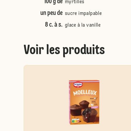
100 g de
myrtilles
un peu de
sucre impalpable
8 c. à s.
glace à la vanille
Voir les produits