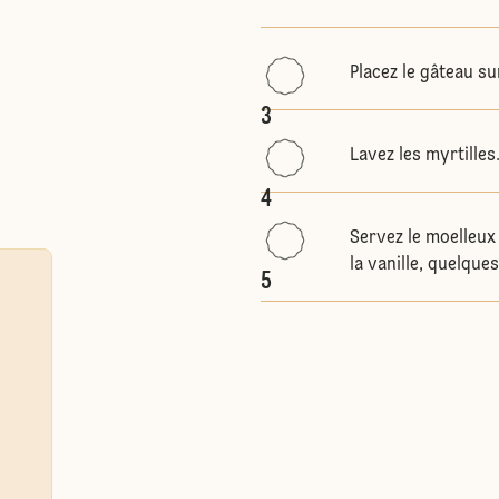
Placez le gâteau su
3
Lavez les myrtilles
4
Servez le moelleux
la vanille, quelque
5