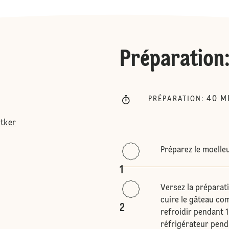
Préparation
40
M
PRÉPARATION
:
etker
Préparez le moelle
1
Versez la préparati
cuire le gâteau co
2
refroidir pendant 1
réfrigérateur pend