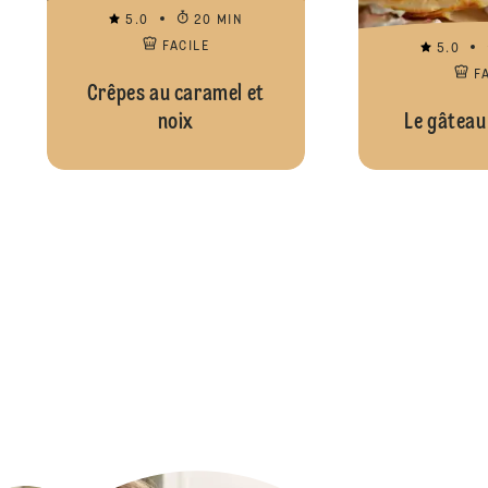
5.0
20 MIN
FACILE
5.0
F
Crêpes au caramel et
noix
Le gâteau