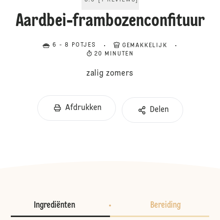
5.0
[
1
REVIEWS
]
Aardbei-frambozenconfituur
6 - 8 POTJES
GEMAKKELIJK
20 MINUTEN
zalig zomers
Afdrukken
Delen
Ingrediënten
Bereiding