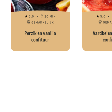
5.0
20 MIN
5.0
GEMAKKELIJK
GEMA
Perzik en vanilla
Aardbeien
confituur
conf