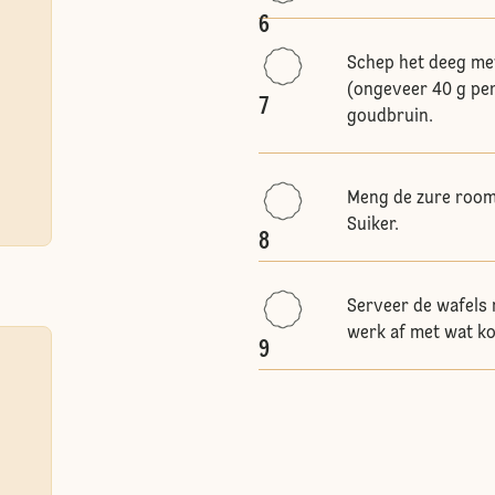
6
Schep het deeg met
(ongeveer 40 g per
7
goudbruin.
Meng de zure room 
Suiker.
8
Serveer de wafels
werk af met wat ko
9