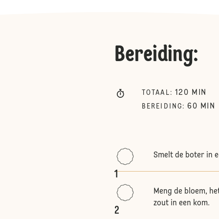
Bereiding
:
120
MIN
TOTAAL
:
60
MIN
BEREIDING
:
Smelt de boter in e
1
Meng de bloem, het
zout in een kom.
2