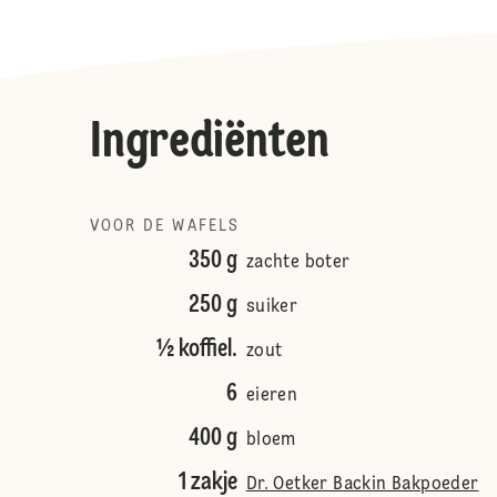
Ingrediënten
VOOR DE WAFELS
350 g
zachte boter
250 g
suiker
½ koffiel.
zout
6
eieren
400 g
bloem
1 zakje
Dr. Oetker Backin Bakpoeder