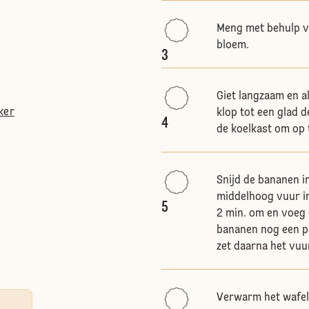
Meng met behulp va
bloem.
3
Giet langzaam en a
ker
klop tot een glad 
4
de koelkast om op t
Snijd de bananen i
middelhoog vuur in
5
2 min. om en voeg 
bananen nog een p
zet daarna het vuur
Verwarm het wafeli