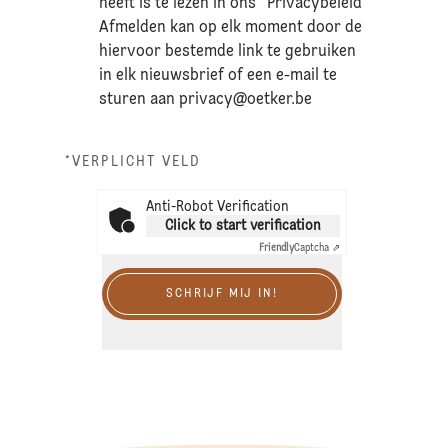
heeft is te lezen in ons “Privacybeleid”
Afmelden kan op elk moment door de
hiervoor bestemde link te gebruiken
in elk nieuwsbrief of een e-mail te
sturen aan
privacy@oetker.be
*VERPLICHT VELD
Anti-Robot Verification
Click to start verification
Friendly
Captcha ⇗
SCHRIJF MIJ IN!