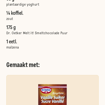
plantaardige yoghurt
¼ koffiel.
zout
175 g
Dr. Oetker Melt it! Smeltchocolade Puur
1 eetl.
maïzena
Gemaakt met: