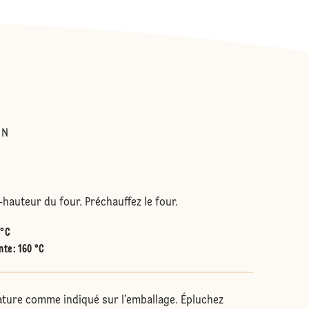
:
IN
i-hauteur du four. Préchauffez le four.
 °C
nte
:
160 °C
ature comme indiqué sur l’emballage. Épluchez