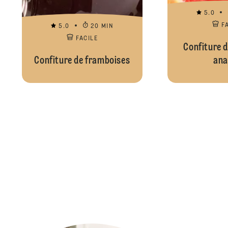
5.0
F
5.0
20 MIN
FACILE
Confiture d
Confiture de framboises
ana