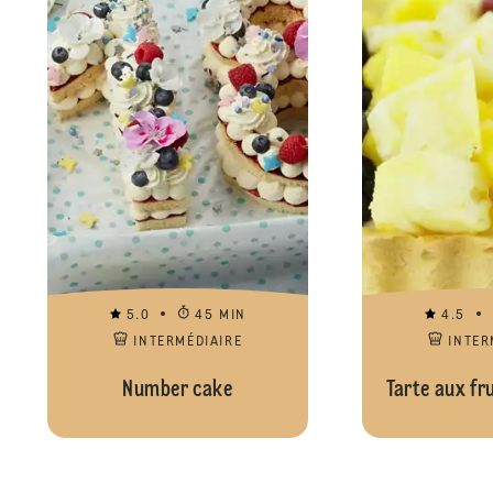
5.0
45 MIN
4.5
INTERMÉDIAIRE
INTER
Number cake
Tarte aux fru