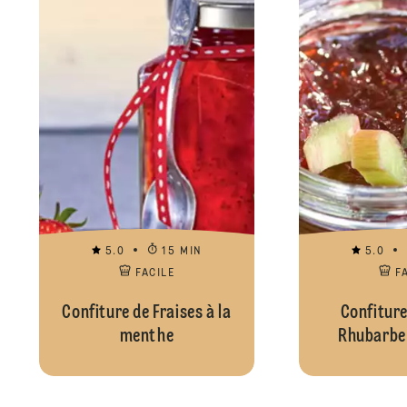
5.0
15 MIN
5.0
FACILE
F
Confiture de Fraises à la
Confiture
menthe
Rhubarbe 